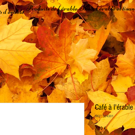
Produits de l'érable
Thé à l'érable et tisan
p d'érable
Café à l'érable
SKU : 324301
Prix
7,10 €