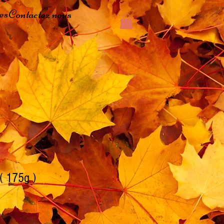
es
Contactez nous
 ( 175g )