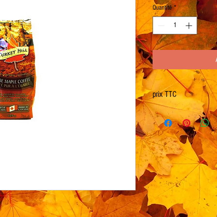
Quantité
*
prix TTC