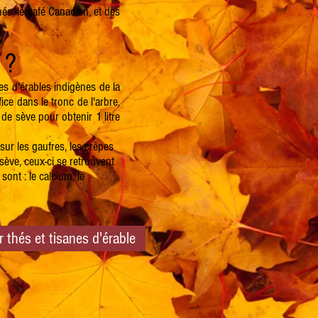
és, le café Canadien, et des
 ?
ces d'érables indigènes de la
ice dans le tronc de l'arbre.
es de sève pour obtenir 1 litre
sur les gaufres, les crêpes
 sève, ceux-ci se retrouvent
sont : le calcium, le
 thés et tisanes d'érable