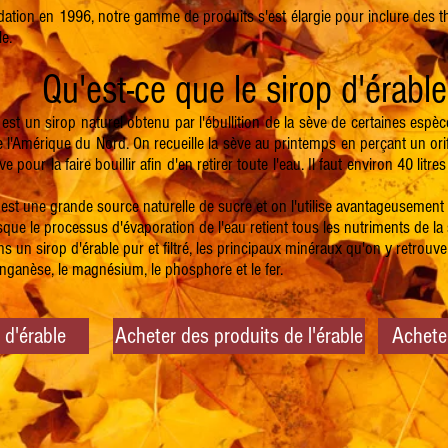
ation en 1996, notre gamme de produits s'est élargie pour inclure des th
le.
Qu'est-ce que le sirop d'érable
 est un sirop naturel obtenu par l'ébullition de la sève de certaines espè
e l'Amérique du Nord. On recueille la sève au printemps en perçant un orif
ve pour la faire bouillir afin d'en retirer toute l'eau. Il faut environ 40 litr
 est une grande source naturelle de sucre et on l'utilise avantageusement 
isque le processus d'évaporation de l'eau retient tous les nutriments de la
ns un sirop d'érable pur et filtré, les principaux minéraux qu'on y retrouve 
nganèse, le magnésium, le phosphore et le fer.
 d'érable
Acheter des produits de l'érable
Acheter