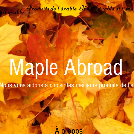
Produits de l'érable
Thé à l'érable et tisan
p d'érable
Maple Abroad
Nous vous aidons à choisir les meilleurs produits de l'é
À propos