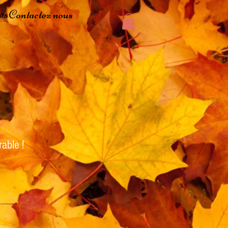
es
Contactez nous
rable !