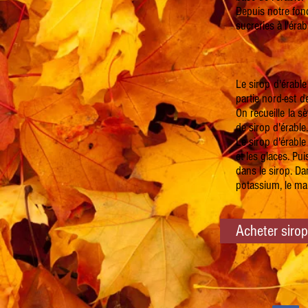
Depuis notre fond
sucreries à l'érab
Le sirop d'érable
partie nord-est d
On recueille la sè
de sirop d'érable.
Le sirop d'érable
et les glaces. Pu
dans le sirop. Da
potassium, le ma
Acheter sirop