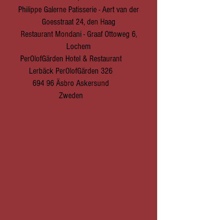
Philippe Galerne Patisserie - Aert van der
Goesstraat 24, den Haag
Restaurant Mondani - Graaf Ottoweg 6,
Lochem
PerOlofGärden Hotel & Restaurant
Lerbäck PerOlofGärden 326
694 96 Äsbro Askersund
Zweden