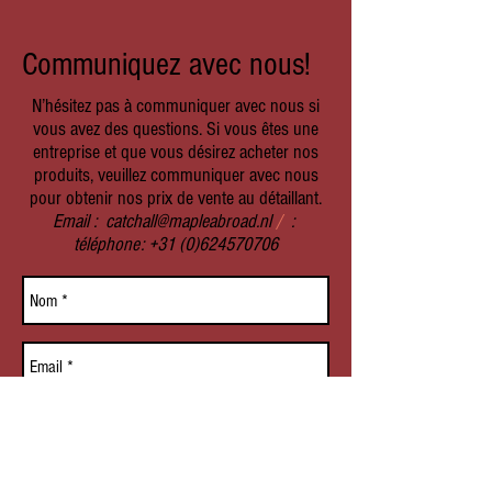
Communiquez avec nous!
N’hésitez pas à communiquer avec nous si
vous avez des questions. Si vous êtes une
entreprise et que vous désirez acheter nos
produits, veuillez communiquer avec nous
pour obtenir nos prix de vente au détaillant.
Email :
catchall@mapleabroad.nl
/
:
téléphone:
+31 (0)624570706