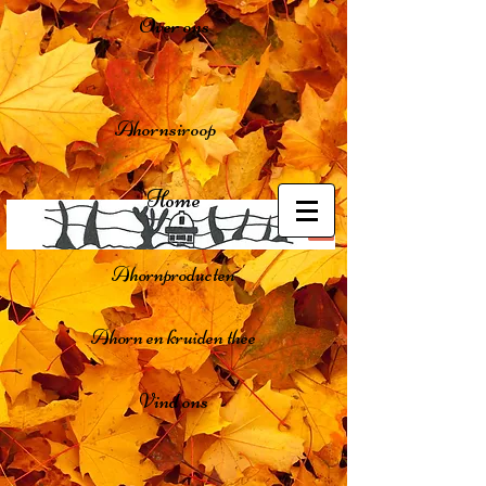
Over ons
Ahornsiroop
Home
Ahornproducten
Ahorn en kruiden thee
Vind ons