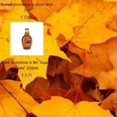
Snel overzicht
Donkere ahornsiroop in plastic kruik
(1L)
Prijs
€ 25,00
Snel overzicht
Amber ahornsiroop in fles "Sugaring
Scene" (250ml)
Prijs
€ 9,25