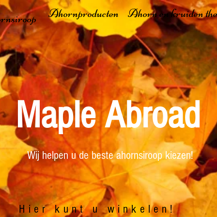
Ahornproducten
Ahorn en kruiden th
rnsiroop
Maple Abroad
Wij helpen u de beste ahornsiroop kiezen!
Hier kunt u winkelen!