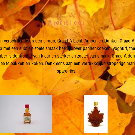
Ahornsiroop
n verschillende graden siroop, Graad A Licht, Amber, en Donker. Graad A l
oop met een subtiele zoete smaak heerlijk over pannenkoeken, yoghurt, the
ber is donkerder van kleur en sterker en zoeter van smaak. Graad A donk
ee te bakken en koken. Denk eens aan een verrukkelijke stroperige mar
spare-ribs!