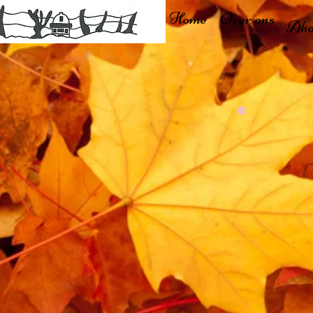
Home
Over ons
Aho