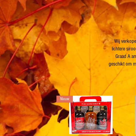
Wij verkope
lichtere sir
Graad A am
geschikt om m
Nieuw