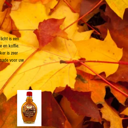
icht is een
e en koffie.
er is zeer
inade voor uw