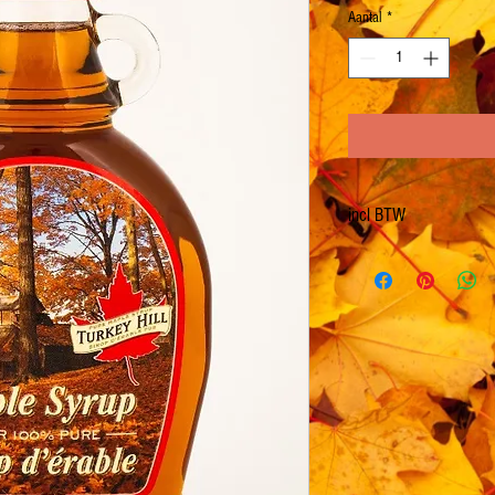
Aantal
*
incl BTW