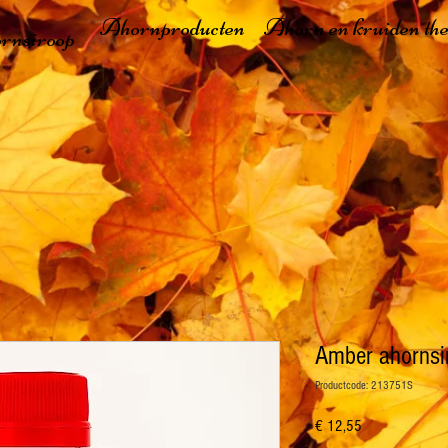
Ahornproducten
Ahorn en kruiden th
rnsiroop
Amber ahornsir
Productcode: 213751S
Prijs
€ 12,55