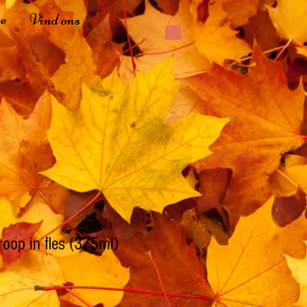
ee
Vind ons
oop in fles (375ml)