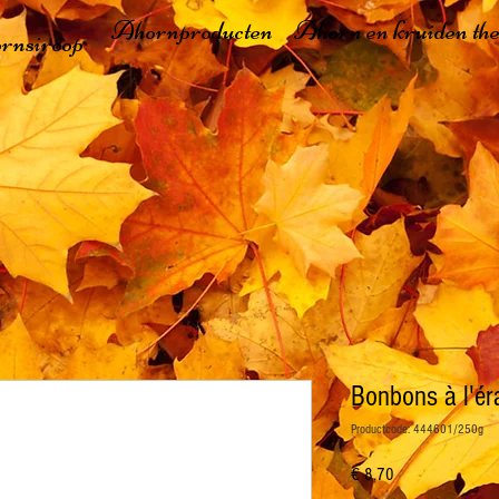
Ahornproducten
Ahorn en kruiden th
rnsiroop
Bonbons à l'ér
Productcode: 444601/250g
Prijs
€ 8,70