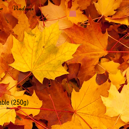
ee
Vind ons
able (250g)