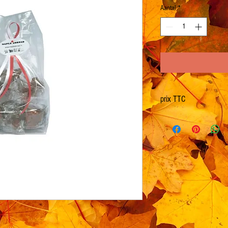
Aantal
*
prix TTC