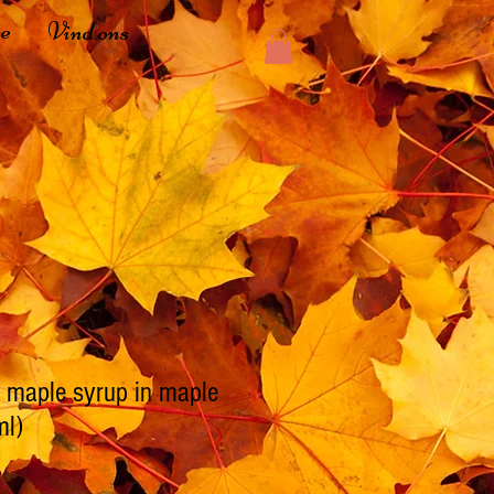
ee
Vind ons
 maple syrup in maple
ml)