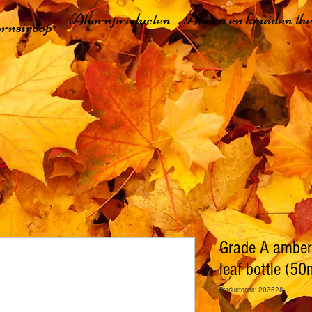
Ahornproducten
Ahorn en kruiden th
rnsiroop
Grade A amber
leaf bottle (50
Productcode: 203628