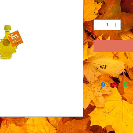
Prijs
€ 5,35
Aantal
*
inc VAT